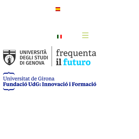
h
Spanis
h
Italian
o